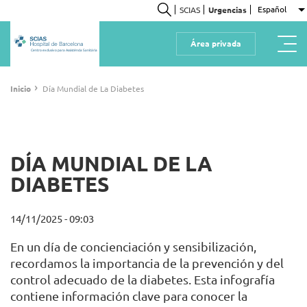
Pasar
Español
SCIAS
Urgencias
L
al
Buscar
contenido
Área privada
principal
Centro exclusivo para Assistència Sanitària
Ruta
›
Inicio
Día Mundial de La Diabetes
de
navegación
DÍA MUNDIAL DE LA
DIABETES
14/11/2025 - 09:03
En un día de concienciación y sensibilización,
recordamos la importancia de la prevención y del
control adecuado de la diabetes. Esta infografía
contiene información clave para conocer la