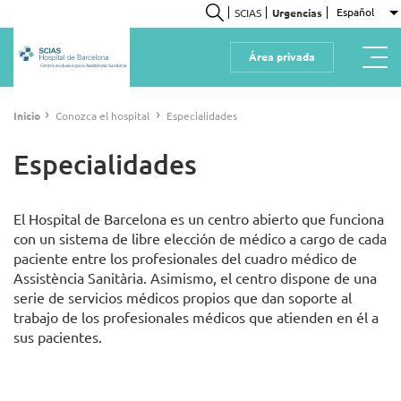
Pasar
Español
SCIAS
Urgencias
L
al
Buscar
contenido
Área privada
principal
Centro exclusivo para Assistència Sanitària
Ruta
›
›
Inicio
Conozca el hospital
Especialidades
de
navegación
Especialidades
El Hospital de Barcelona es un centro abierto que funciona
con un sistema de libre elección de médico a cargo de cada
paciente entre los profesionales del cuadro médico de
Assistència Sanitària. Asimismo, el centro dispone de una
serie de servicios médicos propios que dan soporte al
trabajo de los profesionales médicos que atienden en él a
sus pacientes.