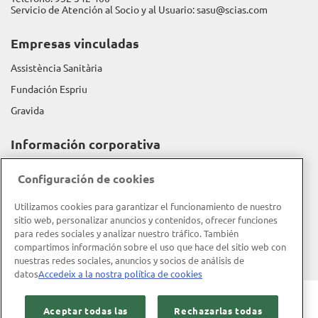
Servicio de Atención al Socio y al Usuario:
sasu@scias.com
Empresas vinculadas
Assistència Sanitària
Fundación Espriu
Gravida
Información corporativa
Memoria de actividad
Configuración de cookies
Memoria RSC
Utilizamos cookies para garantizar el funcionamiento de nuestro
Política de calidad
sitio web, personalizar anuncios y contenidos, ofrecer funciones
Objeto social y misión
para redes sociales y analizar nuestro tráfico. También
compartimos información sobre el uso que hace del sitio web con
Código ético
nuestras redes sociales, anuncios y socios de análisis de
datos
Accedeix a la nostra política de cookies
Aviso legal
Política de privacidad
Aceptar todas las
Rechazarlas todas
Política de cookies