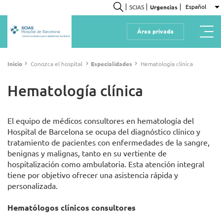
Pasar
Español
SCIAS
Urgencias
L
al
Buscar
contenido
Área privada
principal
Centro exclusivo para Assistència Sanitària
Ruta
›
›
›
Inicio
Conozca el hospital
Especialidades
Hematología clínica
de
navegación
Hematología clínica
El equipo de médicos consultores en hematología del
Hospital de Barcelona se ocupa del diagnóstico clínico y
tratamiento de pacientes con enfermedades de la sangre,
benignas y malignas, tanto en su vertiente de
hospitalización como ambulatoria. Esta atención integral
tiene por objetivo ofrecer una asistencia rápida y
personalizada.
Hematólogos clínicos consultores