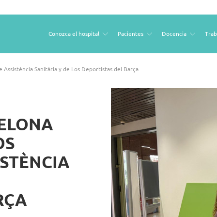
Conozca el hospital
Pacientes
Docencia
Trab
Open
Open
Open
sub
sub
sub
menu
menu
menu
 Assistència Sanitària y de Los Deportistas del Barça
CELONA
OS
STÈNCIA
RÇA