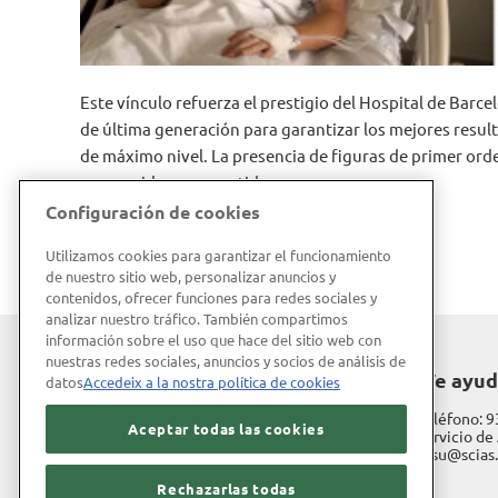
Este vínculo refuerza el prestigio del Hospital de Bar
de última generación para garantizar los mejores result
de máximo nivel. La presencia de figuras de primer orde
reconocido y compartido.
Configuración de cookies
Utilizamos cookies para garantizar el funcionamiento
de nuestro sitio web, personalizar anuncios y
contenidos, ofrecer funciones para redes sociales y
analizar nuestro tráfico. También compartimos
información sobre el uso que hace del sitio web con
nuestras redes sociales, anuncios y socios de análisis de
Hospital de Barcelona
¿Te ayu
datos
Accedeix a la nostra política de cookies
Diagonal, 660
Teléfono:
9
Aceptar todas las cookies
08034 Barcelona
Servicio de 
sasu@scias
Trabaja con nosotros
Rechazarlas todas