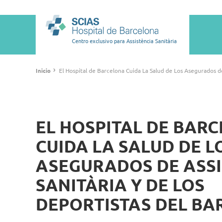
Pasar
al
Main
contenido
navigation
principal
Centro exclusivo para Assistència Sanitària
Ruta
›
Inicio
El Hospital de Barcelona Cuida La Salud de Los Asegurados de
de
navegación
EL HOSPITAL DE BAR
CUIDA LA SALUD DE L
ASEGURADOS DE ASSI
SANITÀRIA Y DE LOS
DEPORTISTAS DEL BA