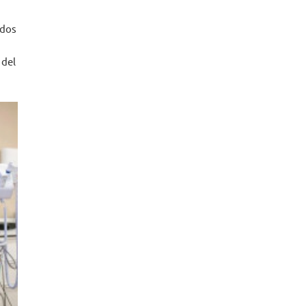
ados
 del