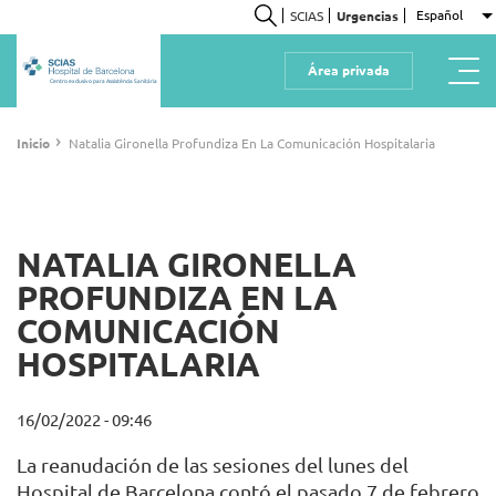
Pasar
Español
SCIAS
Urgencias
L
al
Buscar
contenido
Área privada
principal
Centro exclusivo para Assistència Sanitària
Ruta
›
Inicio
Natalia Gironella Profundiza En La Comunicación Hospitalaria
de
navegación
NATALIA GIRONELLA
PROFUNDIZA EN LA
COMUNICACIÓN
HOSPITALARIA
16/02/2022 - 09:46
La reanudación de las sesiones del lunes del
Hospital de Barcelona contó el pasado 7 de febrero