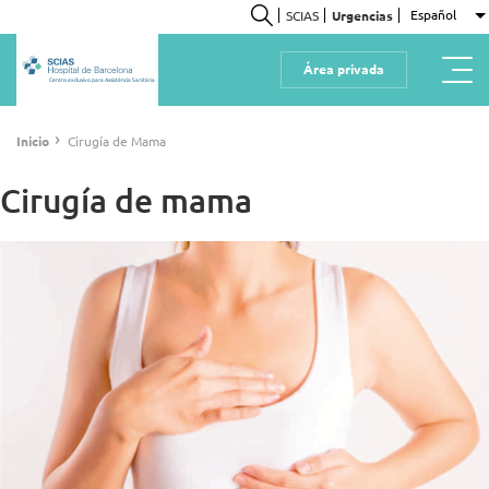
Pasar
Español
SCIAS
Urgencias
L
al
Buscar
contenido
Área privada
principal
Centro exclusivo para Assistència Sanitària
Ruta
›
Inicio
Cirugía de Mama
de
navegación
Cirugía de mama