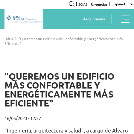
Pasar
Español
SCIAS
Urgencias
L
al
Buscar
contenido
Área privada
principal
Centro exclusivo para Assistència Sanitària
Ruta
›
Inicio
"Queremos un Edificio Más Confortable y Energéticamente Más
Eficiente"
de
navegación
"QUEREMOS UN EDIFICIO
MÁS CONFORTABLE Y
ENERGÉTICAMENTE MÁS
EFICIENTE"
16/05/2023 - 12:37
"Ingeniería, arquitectura y salud", a cargo de Álvaro