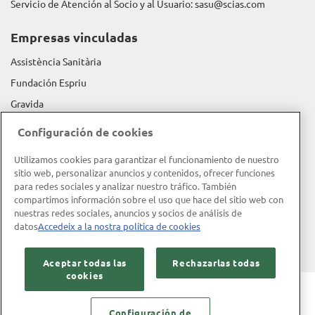
Servicio de Atención al Socio y al Usuario:
sasu@scias.com
Empresas vinculadas
Assistència Sanitària
Fundación Espriu
Gravida
Configuración de cookies
Información corporativa
Utilizamos cookies para garantizar el funcionamiento de nuestro
Memoria de actividad
sitio web, personalizar anuncios y contenidos, ofrecer funciones
Memoria RSC
para redes sociales y analizar nuestro tráfico. También
compartimos información sobre el uso que hace del sitio web con
Política de calidad
nuestras redes sociales, anuncios y socios de análisis de
Objeto social y misión
datos
Accedeix a la nostra política de cookies
Código ético
Aceptar todas las
Rechazarlas todas
cookies
Aviso legal
Política de privacidad
Política de cookies
Configuración de