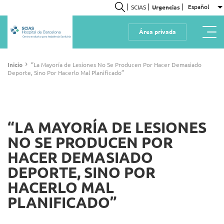
Pasar
Español
SCIAS
Urgencias
L
al
Buscar
contenido
Área privada
principal
Centro exclusivo para Assistència Sanitària
Ruta
›
Inicio
“La Mayoría de Lesiones No Se Producen Por Hacer Demasiado
Deporte, Sino Por Hacerlo Mal Planificado”
de
navegación
“LA MAYORÍA DE LESIONES
NO SE PRODUCEN POR
HACER DEMASIADO
DEPORTE, SINO POR
HACERLO MAL
PLANIFICADO”