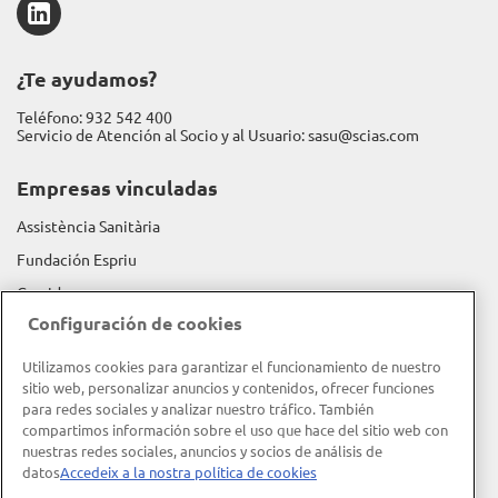
LinkedIn
¿Te ayudamos?
Teléfono:
932 542 400
Servicio de Atención al Socio y al Usuario:
sasu@scias.com
Empresas vinculadas
Assistència Sanitària
Fundación Espriu
Gravida
Configuración de cookies
Información corporativa
Utilizamos cookies para garantizar el funcionamiento de nuestro
Memoria de actividad
sitio web, personalizar anuncios y contenidos, ofrecer funciones
para redes sociales y analizar nuestro tráfico. También
Memoria RSC
compartimos información sobre el uso que hace del sitio web con
Política de calidad
nuestras redes sociales, anuncios y socios de análisis de
datos
Accedeix a la nostra política de cookies
Objeto social y misión