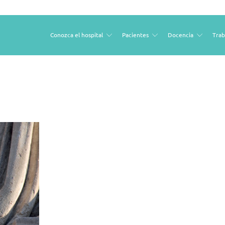
Conozca el hospital
Pacientes
Docencia
Trab
Open
Open
Open
sub
sub
sub
menu
menu
menu