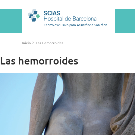
Pasar
al
Main
contenido
navigation
principal
Centro exclusivo para Assistència Sanitària
Ruta
›
Inicio
Las Hemorroides
de
navegación
Las hemorroides