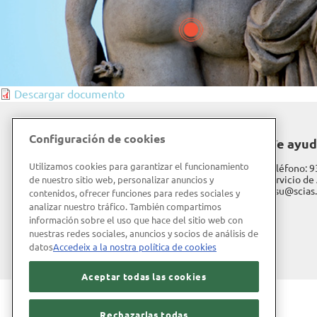
Descargar documento
Configuración de cookies
Hospital de Barcelona
¿Te ayu
Utilizamos cookies para garantizar el funcionamiento
Diagonal, 660
Teléfono:
9
08034 Barcelona
Servicio de 
de nuestro sitio web, personalizar anuncios y
sasu@scias
contenidos, ofrecer funciones para redes sociales y
Trabaja con nosotros
analizar nuestro tráfico. También compartimos
información sobre el uso que hace del sitio web con
nuestras redes sociales, anuncios y socios de análisis de
datos
Accedeix a la nostra política de cookies
LinkedIn
Aceptar todas las cookies
Rechazarlas todas