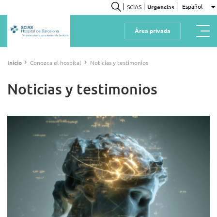
Pasar
Español
SCIAS
Urgencias
L
al
Buscar
contenido
Área privada
principal
Centro exclusivo para Assistència Sanitària
Ruta
›
›
Inicio
Conozca el hospital
Noticias y testimonios
de
navegación
Noticias y testimonios