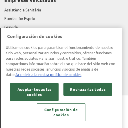
Assistència Sanitària
Fundación Espriu
Gravida
Configuración de cookies
Información corporativa
Utilizamos cookies para garantizar el funcionamiento de nuestro
Memoria de actividad
sitio web, personalizar anuncios y contenidos, ofrecer funciones
para redes sociales y analizar nuestro tráfico. También
Memoria RSC
compartimos información sobre el uso que hace del sitio web con
Política de calidad
nuestras redes sociales, anuncios y socios de análisis de
datos
Accedeix a la nostra política de cookies
Objeto social y misión
Código ético
Aceptar todas las
Rechazarlas todas
cookies
Aviso legal
Política de privacidad
Política de cookies
Configuración de
cookies