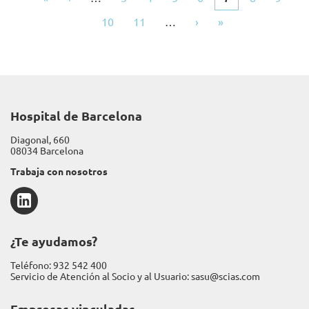
Paginación
página
anterior
actual
Pàgina
10
Pàgina
11
…
Siguiente
›
Última
»
página
página
Hospital de Barcelona
Diagonal, 660
08034 Barcelona
Trabaja con nosotros
LinkedIn
¿Te ayudamos?
Teléfono:
932 542 400
Servicio de Atención al Socio y al Usuario:
sasu@scias.com
Empresas vinculadas