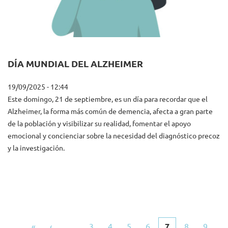
DÍA MUNDIAL DEL ALZHEIMER
19/09/2025 - 12:44
Este domingo, 21 de septiembre, es un día para recordar que el
Alzheimer, la forma más común de demencia, afecta a gran parte
de la población y visibilizar su realidad, fomentar el apoyo
emocional y concienciar sobre la necesidad del diagnóstico precoz
y la investigación.
Primera
«
Página
‹
…
Pàgina
3
Pàgina
4
Pàgina
5
Pàgina
6
Página
7
Pàgina
8
Pàgina
9