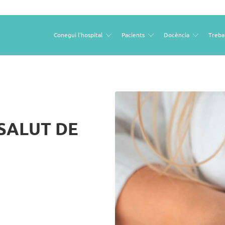
Conegui l'hospital
Pacients
Docència
Treba
Open
Open
Open
sub
sub
sub
menu
menu
menu
SALUT DE