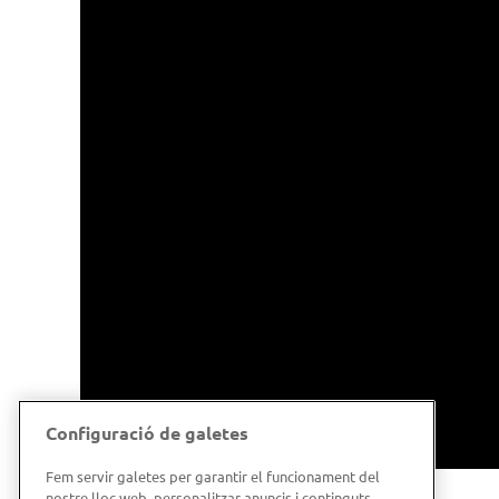
Configuració de galetes
Fem servir galetes per garantir el funcionament del
nostre lloc web, personalitzar anuncis i continguts,