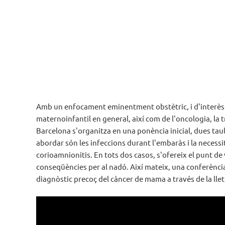
Amb un enfocament eminentment obstètric, i d'interès pe
maternoinfantil en general, així com de l'oncologia, la t
Barcelona s'organitza en una ponència inicial, dues taul
abordar són les infeccions durant l'embaràs i la necessi
corioamnionitis. En tots dos casos, s'ofereix el punt de
conseqüències per al nadó. Així mateix, una conferència 
diagnòstic precoç del càncer de mama a través de la lle