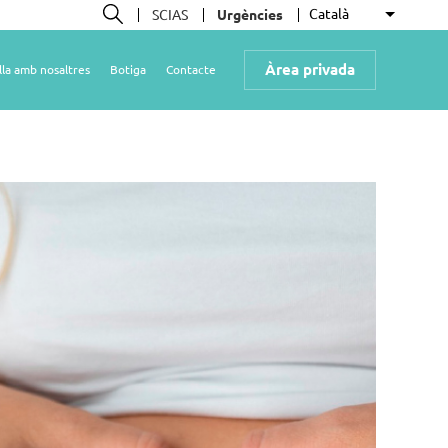
Català
SCIAS
Urgències
Llista le
Cerca
Àrea privada
lla amb nosaltres
Botiga
Contacte