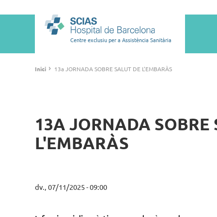
Vés
al
Main
contingut
navigation
Centre exclusiu per a Assistència Sanitària
Fil
›
Inici
13a JORNADA SOBRE SALUT DE L'EMBARÀS
d'ariadna
13A JORNADA SOBRE 
L'EMBARÀS
dv., 07/11/2025 - 09:00