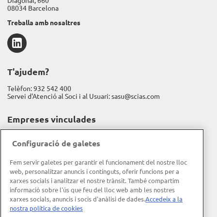
Diagonal, 660
08034 Barcelona
Treballa amb nosaltres
LinkedIn
T'ajudem?
Telèfon:
932 542 400
Servei d'Atenció al Soci i al Usuari:
sasu@scias.com
Empreses vinculades
Assistència Sanitària
Configuració de galetes
Fundación Espriu
Fem servir galetes per garantir el funcionament del nostre lloc
Gravida
web, personalitzar anuncis i continguts, oferir funcions per a
xarxes socials i analitzar el nostre trànsit. També compartim
Informació corporativa
informació sobre l'ús que feu del lloc web amb les nostres
xarxes socials, anuncis i socis d'anàlisi de dades.
Accedeix a la
Memòria d'activitat
nostra política de cookies