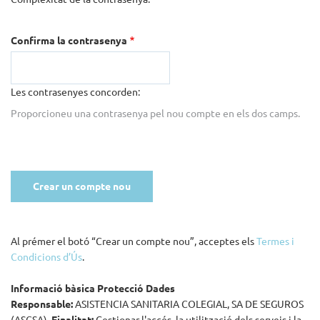
Confirma la contrasenya
Les contrasenyes concorden:
Proporcioneu una contrasenya pel nou compte en els dos camps.
Al prémer el botó “Crear un compte nou”, acceptes els
Termes i
Condicions d’Ús
.
Informació bàsica Protecció Dades
Responsable:
ASISTENCIA SANITARIA COLEGIAL, SA DE SEGUROS
(ASCSA).
Finalitat:
Gestionar l'accés, la utilització dels serveis i la