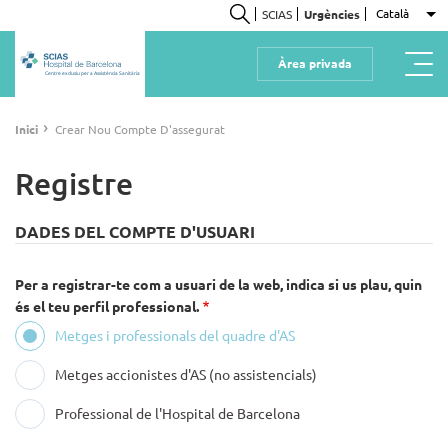
Vés
Català
SCIAS
Urgències
Ll
al
Cerca
contingut
Àrea privada
Centre exclusiu per a Assistència Sanitària
Fil
›
Inici
Crear Nou Compte D'assegurat
d'ariadna
Registre
DADES DEL COMPTE D'USUARI
Per a registrar-te com a usuari de la web, indica si us plau, quin
és el teu perfil professional.
Metges i professionals del quadre d'AS
Metges accionistes d'AS (no assistencials)
Professional de l'Hospital de Barcelona