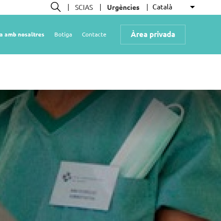
Català
SCIAS
Urgències
Llista le
Cerca
Àrea privada
la amb nosaltres
Botiga
Contacte