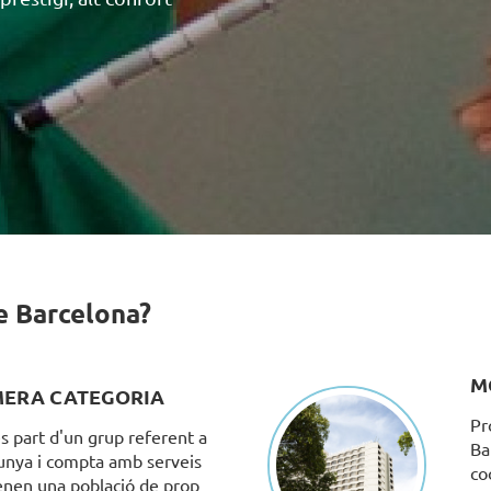
de Barcelona?
M
MERA CATEGORIA
Pr
s part d'un grup referent a
Ba
alunya i compta amb serveis
co
tenen una població de prop