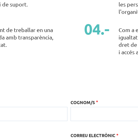
i de suport.
les per
l'organi
t de treballar en una
Com a en
da amb transparència,
igualtat
at.
dret de
i accés 
COGNOM/S
CORREU ELECTRÒNIC