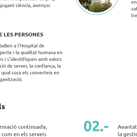
en
jugant ciència, avenços
sa
tr
E LES PERSONES
ballen a l'Hospital de
pecte i la qualitat humana en
s i s'identifiquen amb valors
ó de servei, la confiança, la
la qual cosa els converteix en
ganització.
ls
rmació continuada,
Avantat
l com en els serveis
la gest