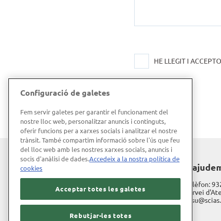
HE LLEGIT I ACCEPT
Configuració de galetes
Fem servir galetes per garantir el funcionament del
nostre lloc web, personalitzar anuncis i continguts,
oferir funcions per a xarxes socials i analitzar el nostre
trànsit. També compartim informació sobre l'ús que feu
del lloc web amb les nostres xarxes socials, anuncis i
socis d'anàlisi de dades.
Accedeix a la nostra política de
Hospital de Barcelona
T'ajude
cookies
Diagonal, 660
Telèfon:
93
Acceptar totes les galetes
08034 Barcelona
Servei d'Ate
sasu@scias
Treballa amb nosaltres
Rebutjar-les totes