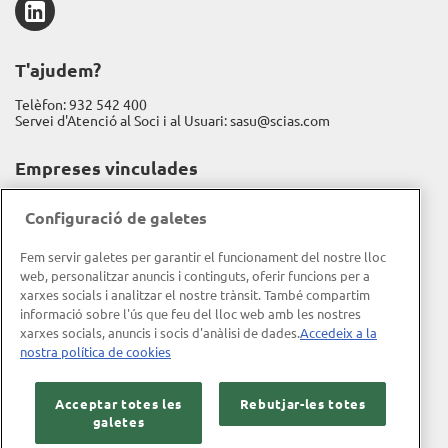
LinkedIn
T'ajudem?
Telèfon:
932 542 400
Servei d'Atenció al Soci i al Usuari:
sasu@scias.com
Empreses vinculades
Assistència Sanitària
Configuració de galetes
Fundación Espriu
Fem servir galetes per garantir el funcionament del nostre lloc
Gravida
web, personalitzar anuncis i continguts, oferir funcions per a
xarxes socials i analitzar el nostre trànsit. També compartim
Informació corporativa
informació sobre l'ús que feu del lloc web amb les nostres
xarxes socials, anuncis i socis d'anàlisi de dades.
Accedeix a la
Memòria d'activitat
nostra política de cookies
Memòria RSC
Acceptar totes les
Rebutjar-les totes
Política de qualitat
galetes
Objecte social i missió