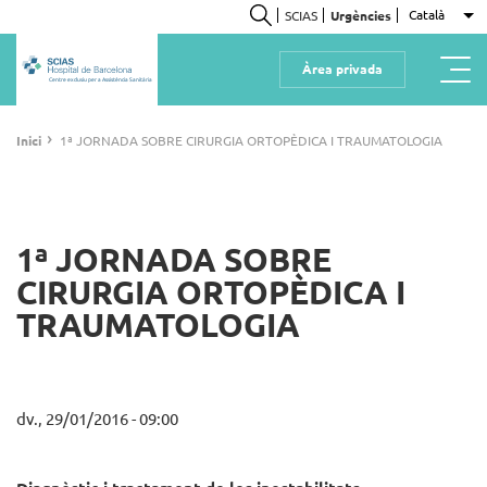
Vés
Català
SCIAS
Urgències
Ll
al
Cerca
contingut
Àrea privada
Centre exclusiu per a Assistència Sanitària
Fil
›
Inici
1ª JORNADA SOBRE CIRURGIA ORTOPÈDICA I TRAUMATOLOGIA
d'ariadna
1ª JORNADA SOBRE
CIRURGIA ORTOPÈDICA I
TRAUMATOLOGIA
dv., 29/01/2016 - 09:00