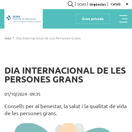
Vés
Català
SCIAS
Urgències
Ll
al
Cerca
contingut
Àrea privada
Centre exclusiu per a Assistència Sanitària
Fil
›
Inici
Dia Internacional de Les Persones Grans
d'ariadna
DIA INTERNACIONAL DE LES
PERSONES GRANS
01/10/2024 - 09:35
Consells per al benestar, la salut i la qualitat de vida
de les persones grans.