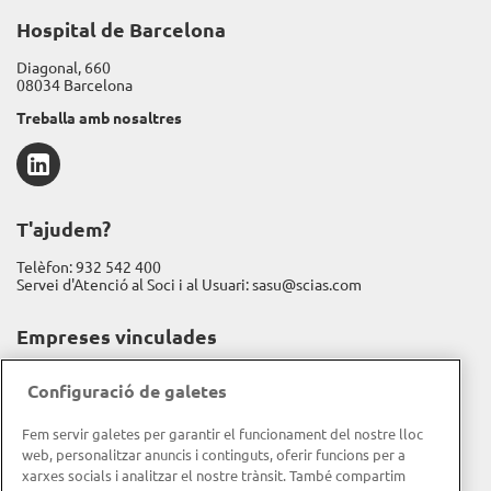
Hospital de Barcelona
Diagonal, 660
08034 Barcelona
Treballa amb nosaltres
LinkedIn
T'ajudem?
Telèfon:
932 542 400
Servei d'Atenció al Soci i al Usuari:
sasu@scias.com
Empreses vinculades
Assistència Sanitària
Configuració de galetes
Fundación Espriu
Fem servir galetes per garantir el funcionament del nostre lloc
Gravida
web, personalitzar anuncis i continguts, oferir funcions per a
xarxes socials i analitzar el nostre trànsit. També compartim