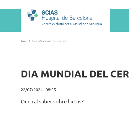
Vés
al
Main
contingut
navigation
Centre exclusiu per a Assistència Sanitària
Fil
›
Inici
Dia Mundial del Cervell
d'ariadna
DIA MUNDIAL DEL CE
22/07/2024 - 08:25
Què cal saber sobre l'ictus?