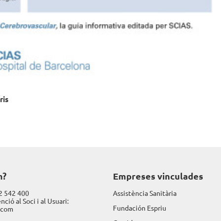
ris
m?
Empreses vinculades
2 542 400
Assistència Sanitària
nció al Soci i al Usuari:
Fundación Espriu
.com