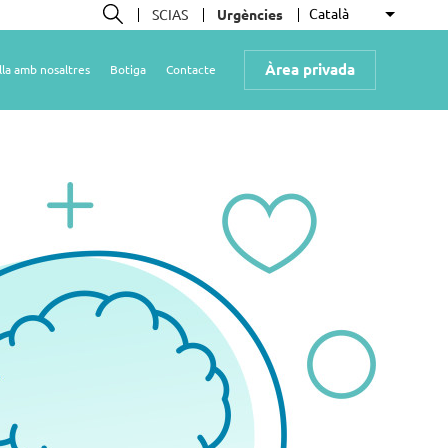
Català
SCIAS
Urgències
Llista le
Cerca
Àrea privada
lla amb nosaltres
Botiga
Contacte