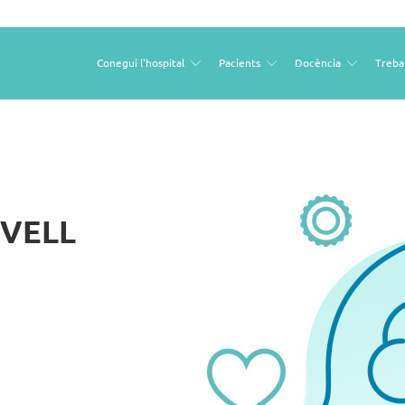
Conegui l'hospital
Pacients
Docència
Treba
Open
Open
Open
sub
sub
sub
menu
menu
menu
RVELL