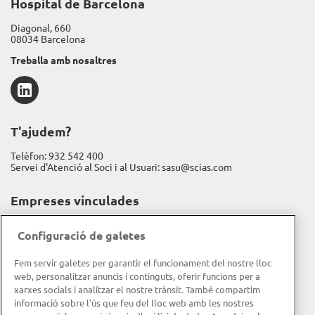
Hospital de Barcelona
Diagonal, 660
08034 Barcelona
Treballa amb nosaltres
LinkedIn
T'ajudem?
Telèfon:
932 542 400
Servei d'Atenció al Soci i al Usuari:
sasu@scias.com
Empreses vinculades
Assistència Sanitària
Configuració de galetes
Fundación Espriu
Fem servir galetes per garantir el funcionament del nostre lloc
Gravida
web, personalitzar anuncis i continguts, oferir funcions per a
xarxes socials i analitzar el nostre trànsit. També compartim
Informació corporativa
informació sobre l'ús que feu del lloc web amb les nostres