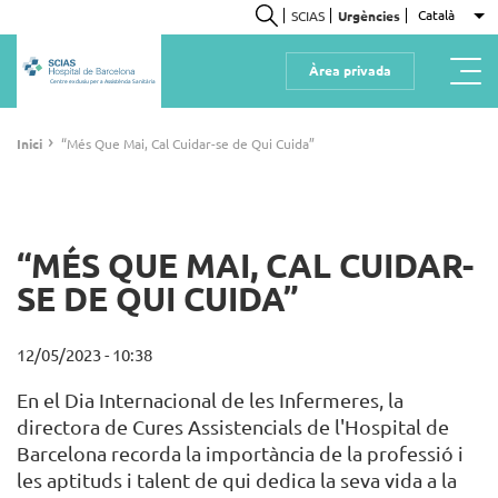
Vés
Català
SCIAS
Urgències
Ll
al
Cerca
contingut
Àrea privada
Centre exclusiu per a Assistència Sanitària
Fil
›
Inici
“Més Que Mai, Cal Cuidar-se de Qui Cuida”
d'ariadna
“MÉS QUE MAI, CAL CUIDAR-
SE DE QUI CUIDA”
12/05/2023 - 10:38
En el Dia Internacional de les Infermeres, la
directora de Cures Assistencials de l'Hospital de
Barcelona recorda la importància de la professió i
les aptituds i talent de qui dedica la seva vida a la