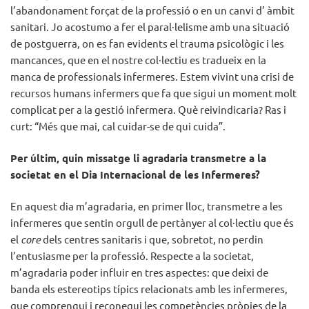
l’abandonament forçat de la professió o en un canvi d’ àmbit
sanitari. Jo acostumo a fer el paral·lelisme amb una situació
de postguerra, on es fan evidents el trauma psicològic i les
mancances, que en el nostre col·lectiu es tradueix en la
manca de professionals infermeres. Estem vivint una crisi de
recursos humans infermers que fa que sigui un moment molt
complicat per a la gestió infermera. Què reivindicaria? Ras i
curt: “Més que mai, cal cuidar-se de qui cuida”.
Per últim, quin missatge li agradaria transmetre a la
societat en el Dia Internacional de les Infermeres?
En aquest dia m’agradaria, en primer lloc, transmetre a les
infermeres que sentin orgull de pertànyer al col·lectiu que és
el
core
dels centres sanitaris i que, sobretot, no perdin
l’entusiasme per la professió. Respecte a la societat,
m’agradaria poder influir en tres aspectes: que deixi de
banda els estereotips típics relacionats amb les infermeres,
que comprengui i reconegui les competències pròpies de la