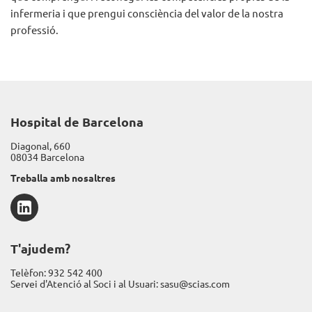
infermeria i que prengui consciència del valor de la nostra
professió.
Hospital de Barcelona
Diagonal, 660
08034 Barcelona
Treballa amb nosaltres
LinkedIn
T'ajudem?
Telèfon:
932 542 400
Servei d'Atenció al Soci i al Usuari:
sasu@scias.com