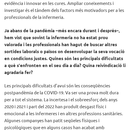
evidència i innovar en les cures. Ampliar coneixements i
investigar és el tàndem dels factors més motivadors per a les
professionals de la infermeria.
Ja abans de la pandèmia –més encara durant i després–,
hem vist que sovint la infermeria no ha estat prou
valorada i les professionals han hagut de buscar altres
sortides laborals o països on desenvolupar la seva vocació
en condicions justes. Quines són les principals dificultats
a què s'enfronten en el seu dia a dia? Quina reivindicació li
agradaria fer?
Les principals dificultats d’avui són les conseqüències
postpandèmia de la COVID-19. Va ser una prova molt dura
per a tot el sistema. La incertesa i el sobreesforç dels anys
2020 i 2021 i part del 2022 han produït desgast físic i
emocional a les infermeres i en altres professions sanitàries.
Algunes companyes han patit seqüeles físiques i
psicològiques que en alguns casos han acabat amb