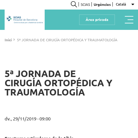
Vés
Català
SCIAS
Urgències
Ll
al
Cerca
contingut
Àrea privada
Centre exclusiu per a Assistència Sanitària
Fil
›
Inici
5ª JORNADA DE CIRUGÍA ORTOPÉDICA Y TRAUMATOLOGÍA
d'ariadna
5ª JORNADA DE
CIRUGÍA ORTOPÉDICA Y
TRAUMATOLOGÍA
dv., 29/11/2019 - 09:00