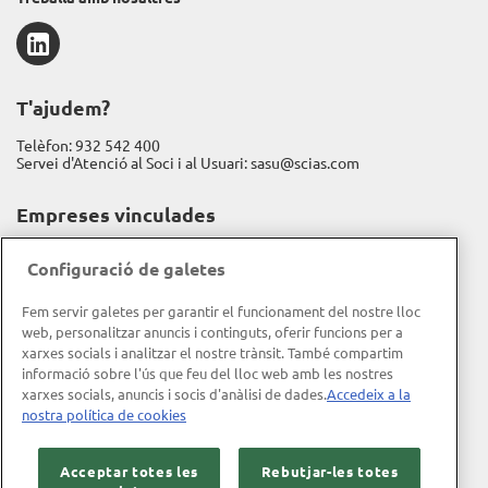
LinkedIn
T'ajudem?
Telèfon:
932 542 400
Servei d'Atenció al Soci i al Usuari:
sasu@scias.com
Empreses vinculades
Assistència Sanitària
Configuració de galetes
Fundación Espriu
Fem servir galetes per garantir el funcionament del nostre lloc
Gravida
web, personalitzar anuncis i continguts, oferir funcions per a
xarxes socials i analitzar el nostre trànsit. També compartim
Informació corporativa
informació sobre l'ús que feu del lloc web amb les nostres
xarxes socials, anuncis i socis d'anàlisi de dades.
Accedeix a la
Memòria d'activitat
nostra política de cookies
Memòria RSC
Acceptar totes les
Rebutjar-les totes
Política de qualitat