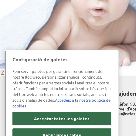
Configuració de galetes
Fem servir galetes per garantir el funcionament del
Descarregueu document
nostre lloc web, personalitzar anuncis i continguts,
oferir funcions per a xarxes socials i analitzar el nostre
trànsit. També compartim informació sobre l'ús que feu
Hospital de Barcelona
T'ajude
del lloc web amb les nostres xarxes socials, anuncis i
socis d'anàlisi de dades.
Accedeix a la nostra política de
Diagonal, 660
Telèfon:
93
cookies
08034 Barcelona
Servei d'Ate
sasu@scias
Treballa amb nosaltres
Acceptar totes les galetes
Rebutjar-les totes