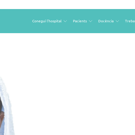
Conegui l'hospital
Pacients
Docència
Treba
Open
Open
Open
sub
sub
sub
menu
menu
menu