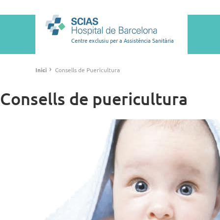
Vés
al
Main
contingut
navigation
Centre exclusiu per a Assistència Sanitària
Fil
›
Inici
Consells de Puericultura
d'ariadna
Consells de puericultura