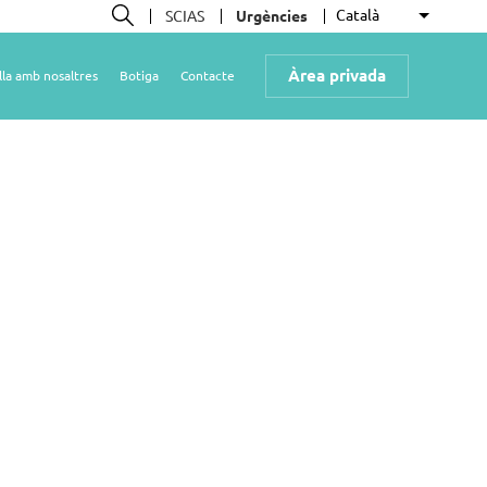
Català
SCIAS
Urgències
Llista le
Cerca
Àrea privada
lla amb nosaltres
Botiga
Contacte