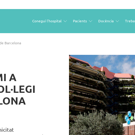
Conegui l'hospital
Pacients
Docència
Treba
Open
Open
Open
sub
sub
sub
menu
menu
menu
 de Barcelona
I A
OL·LEGI
ELONA
nicitat