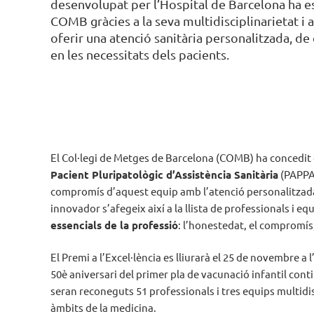
desenvolupat per l’Hospital de Barcelona ha e
COMB gràcies a la seva multidisciplinarietat i a
oferir una atenció sanitària personalitzada, de 
en les necessitats dels pacients.
El Col·legi de Metges de Barcelona (COMB) ha concedit e
Pacient Pluripatològic d’Assistència Sanitària
(PAPPA)
compromís d’aquest equip amb l’atenció personalitzada d
innovador s’afegeix així a la llista de professionals i 
essencials de la professió
: l’honestedat, el compromís, 
El Premi a l’Excel·lència es lliurarà el 25 de novembre 
50è aniversari del primer pla de vacunació infantil con
seran reconeguts 51 professionals i tres equips multidis
àmbits de la medicina.