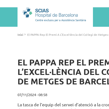
Vés
al
Main
contingut
navigation
Centre exclusiu per a Assistència Sanitària
Fil
›
Inici
El PAPPA Rep El Premi A L’Excel·lència del Col·legi de Metges
d'ariadna
EL PAPPA REP EL PREM
L’EXCEL·LÈNCIA DEL C
DE METGES DE BARC
07/11/2024 - 08:58
La tasca de l’equip del servei d’atenció a la cro