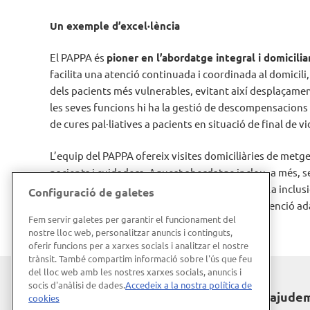
Un exemple d’excel·lència
El PAPPA és
pioner en l’abordatge integral i domicil
facilita una atenció continuada i coordinada al domicili
dels pacients més vulnerables, evitant així desplaçaments
les seves funcions hi ha la gestió de descompensacions 
de cures pal·liatives a pacients en situació de final de vi
L’equip del PAPPA ofereix visites domiciliàries de metge
pacients i cuidadors. Aquest abordatge inclou, a més, 
intravenosos i altres teràpies especialitzades. La inclu
Configuració de galetes
per part de l’equip mèdic, que garanteix una atenció ada
Fem servir galetes per garantir el funcionament del
nostre lloc web, personalitzar anuncis i continguts,
oferir funcions per a xarxes socials i analitzar el nostre
trànsit. També compartim informació sobre l'ús que feu
del lloc web amb les nostres xarxes socials, anuncis i
socis d'anàlisi de dades.
Accedeix a la nostra política de
Hospital de Barcelona
T'ajude
cookies