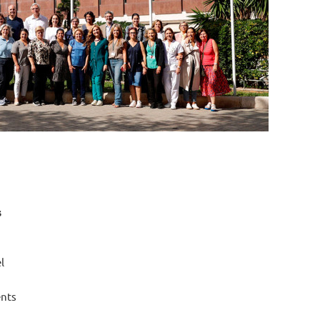
s
l
ents