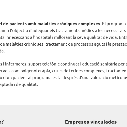
iari de pacients amb malalties cròniques complexes
. El programa
, amb l’objectiu d’adequar els tractaments mèdics a les necessitats
 innecessaris a l’hospital i millorant la seva qualitat de vida. Ent
de malalties cròniques, tractament de processos aguts i la prestac
da.
s i infermeres, suport telefònic continuat i educació sanitària per 
serveis com oxigenoteràpia, cures de ferides complexes, tractamen
sió d’un pacient al programa es fa després d’una valoració meticulo
ptada i de qualitat.
m?
Empreses vinculades