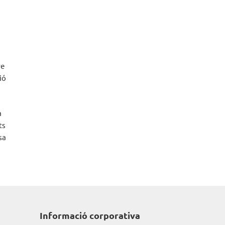
re
ió
a
ts
sa
Informació corporativa