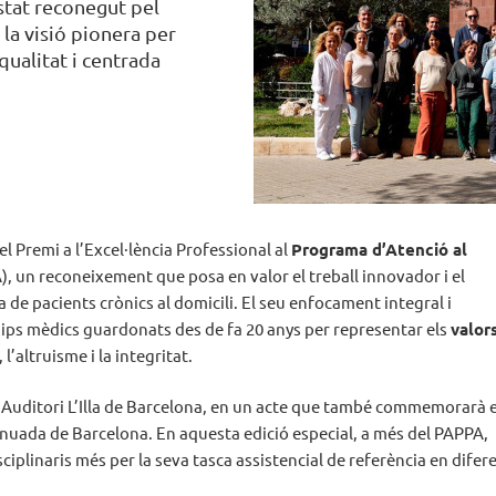
stat reconegut pel
 la visió pionera per
qualitat i centrada
l Premi a l’Excel·lència Professional al
Programa d’Atenció al
, un reconeixement que posa en valor el treball innovador i el
e pacients crònics al domicili. El seu enfocament integral i
equips mèdics guardonats des de fa 20 anys per representar els
valor
l’altruisme i la integritat.
a l’Auditori L’Illa de Barcelona, en un acte que també commemorarà e
tinuada de Barcelona. En aquesta edició especial, a més del PAPPA,
ciplinaris més per la seva tasca assistencial de referència en difer