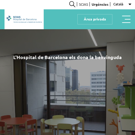
Vés
Català
SCIAS
Urgències
Ll
al
Cerca
contingut
Àrea privada
Centre exclusiu per a Assistència Sanitària
Inici
L'Hospital de Barcelona els dona la benvinguda