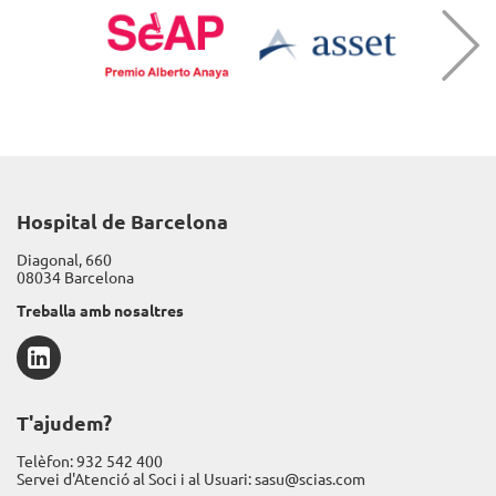
Hospital de Barcelona
Diagonal, 660
08034 Barcelona
Treballa amb nosaltres
LinkedIn
T'ajudem?
Telèfon:
932 542 400
Servei d'Atenció al Soci i al Usuari:
sasu@scias.com