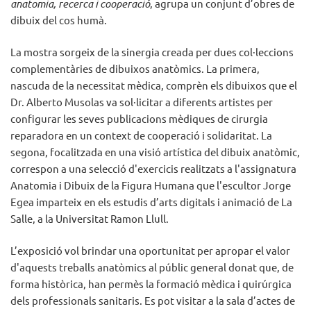
anatomia, recerca i cooperació
, agrupa un conjunt d’obres de
dibuix del cos humà.
La mostra sorgeix de la sinergia creada per dues col·leccions
complementàries de dibuixos anatòmics. La primera,
nascuda de la necessitat mèdica, comprèn els dibuixos que el
Dr. Alberto Musolas va sol·licitar a diferents artistes per
configurar les seves publicacions mèdiques de cirurgia
reparadora en un context de cooperació i solidaritat. La
segona, focalitzada en una visió artística del dibuix anatòmic,
correspon a una selecció d'exercicis realitzats a l'assignatura
Anatomia i Dibuix de la Figura Humana que l'escultor Jorge
Egea imparteix en els estudis d’arts digitals i animació de La
Salle, a la Universitat Ramon Llull.
L’exposició vol brindar una oportunitat per apropar el valor
d'aquests treballs anatòmics al públic general donat que, de
forma històrica, han permès la formació mèdica i quirúrgica
dels professionals sanitaris. Es pot visitar a la sala d’actes de