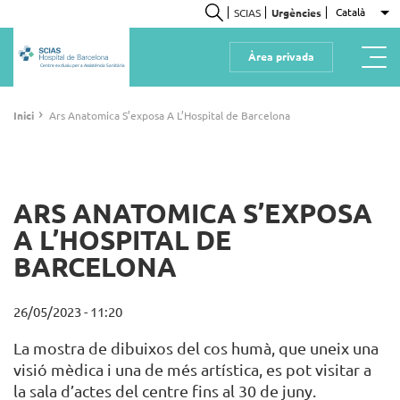
Vés
Català
SCIAS
Urgències
Ll
al
Cerca
contingut
Àrea privada
Centre exclusiu per a Assistència Sanitària
Fil
›
Inici
Ars Anatomica S’exposa A L’Hospital de Barcelona
d'ariadna
ARS ANATOMICA S’EXPOSA
A L’HOSPITAL DE
BARCELONA
26/05/2023 - 11:20
La mostra de dibuixos del cos humà, que uneix una
visió mèdica i una de més artística, es pot visitar a
la sala d’actes del centre fins al 30 de juny.