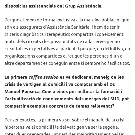
dispositius assistencials del Grup Assistència.
Perquè atenem de forma exclusiva a la mateixa població, que
són els assegurats d’Assistència Sanitària. I hem de tenir
criteris diagnòstics i terapèutics compartits i coneixement
mutu dels circuits i les possibilitats de cada servei per no
crear falses expectatives al pacient. I perquè, en definitiva, en
organitzacions compartides el fet que les persones d’un o
altre departament es coneguin entre si sempre ho facilita tot.
La primera
coffee session
es va dedicar al maneig de les
crisis de vertigen al domicili i va comptar amb el Dr.
Manuel Fonseca. Com a eines per millorar la formació i
l’actualització de coneixements dels metges del SUD, pot
compartir exemples concrets de temes rellevants?
Per ser exactes, la primera va ser sobre el maneig de la crisi
hipertensiva al domicili i la del vertigen va ser la segona,
totes dues preparades i impartides majoritàriament pel Dr.