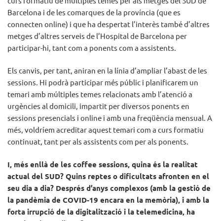
curs formatiu de múltiples temes per als metges del SUD de
Barcelona i de les comarques de la província (que es
connecten online) i que ha despertat l’interès també d’altres
metges d’altres serveis de l’Hospital de Barcelona per
participar-hi, tant com a ponents com a assistents.
Els canvis, per tant, aniran en la línia d’ampliar l’abast de les
sessions. Hi podrà participar més públic i planificarem un
temari amb múltiples temes relacionats amb l’atenció a
urgències al domicili, impartit per diversos ponents en
sessions presencials i online i amb una freqüència mensual. A
més, voldríem acreditar aquest temari com a curs formatiu
continuat, tant per als assistents com per als ponents.
I, més enllà de les coffee sessions, quina és la realitat
actual del SUD? Quins reptes o dificultats afronten en el
seu dia a dia? Després d’anys complexos (amb la gestió de
la pandèmia de COVID-19 encara en la memòria), i amb la
forta irrupció de la digitalització i la telemedicina, ha