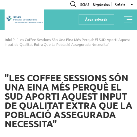
Vés
Català
SCIAS
Urgències
Ll
al
Cerca
contingut
Àrea privada
Centre exclusiu per a Assistència Sanitària
Fil
›
Inici
"Les Coffee Sessions Són Una Eina Més Perquè El SUD Aporti Aquest
Input de Qualitat Extra Que La Població Assegurada Necessita"
d'ariadna
"LES COFFEE SESSIONS SÓN
UNA EINA MÉS PERQUÈ EL
SUD APORTI AQUEST INPUT
DE QUALITAT EXTRA QUE LA
POBLACIÓ ASSEGURADA
NECESSITA"