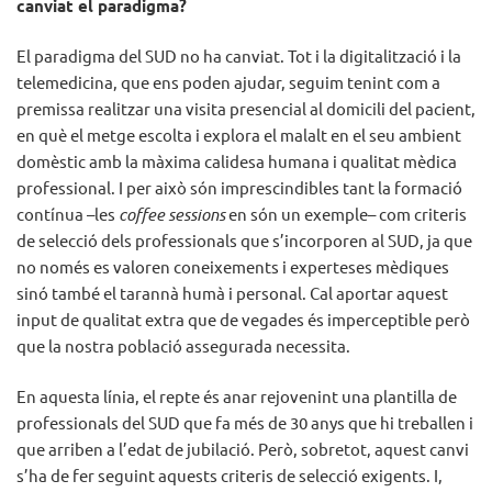
canviat el paradigma?
El paradigma del SUD no ha canviat. Tot i la digitalització i la
telemedicina, que ens poden ajudar, seguim tenint com a
premissa realitzar una visita presencial al domicili del pacient,
en què el metge escolta i explora el malalt en el seu ambient
domèstic amb la màxima calidesa humana i qualitat mèdica
professional. I per això són imprescindibles tant la formació
contínua –les
coffee sessions
en són un exemple– com criteris
de selecció dels professionals que s’incorporen al SUD, ja que
no només es valoren coneixements i experteses mèdiques
sinó també el tarannà humà i personal. Cal aportar aquest
input de qualitat extra que de vegades és imperceptible però
que la nostra població assegurada necessita.
En aquesta línia, el repte és anar rejovenint una plantilla de
professionals del SUD que fa més de 30 anys que hi treballen i
que arriben a l’edat de jubilació. Però, sobretot, aquest canvi
s’ha de fer seguint aquests criteris de selecció exigents. I,