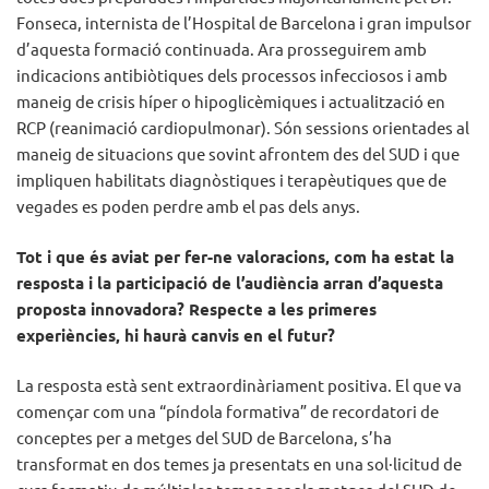
Fonseca, internista de l’Hospital de Barcelona i gran impulsor
d’aquesta formació continuada. Ara prosseguirem amb
indicacions antibiòtiques dels processos infecciosos i amb
maneig de crisis híper o hipoglicèmiques i actualització en
RCP (reanimació cardiopulmonar). Són sessions orientades al
maneig de situacions que sovint afrontem des del SUD i que
impliquen habilitats diagnòstiques i terapèutiques que de
vegades es poden perdre amb el pas dels anys.
Tot i que és aviat per fer-ne valoracions, com ha estat la
resposta i la participació de l’audiència arran d’aquesta
proposta innovadora? Respecte a les primeres
experiències, hi haurà canvis en el futur?
La resposta està sent extraordinàriament positiva. El que va
començar com una “píndola formativa” de recordatori de
conceptes per a metges del SUD de Barcelona, s’ha
transformat en dos temes ja presentats en una sol·licitud de