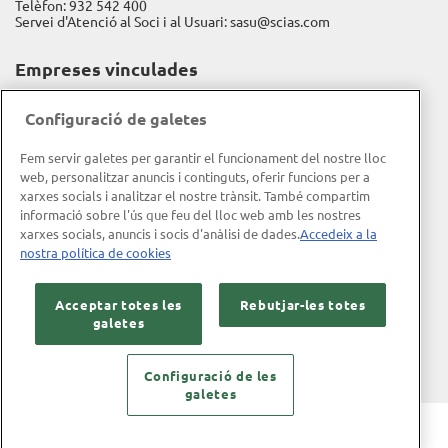
Telèfon:
932 542 400
Servei d'Atenció al Soci i al Usuari:
sasu@scias.com
Empreses vinculades
Assistència Sanitària
Configuració de galetes
Fundación Espriu
Fem servir galetes per garantir el funcionament del nostre lloc
Gravida
web, personalitzar anuncis i continguts, oferir funcions per a
xarxes socials i analitzar el nostre trànsit. També compartim
Informació corporativa
informació sobre l'ús que feu del lloc web amb les nostres
xarxes socials, anuncis i socis d'anàlisi de dades.
Accedeix a la
Memòria d'activitat
nostra política de cookies
Memòria RSC
Acceptar totes les
Rebutjar-les totes
Política de qualitat
galetes
Objecte social i missió
Codi ètic
Configuració de les
galetes
Avís legal
Política de privacitat