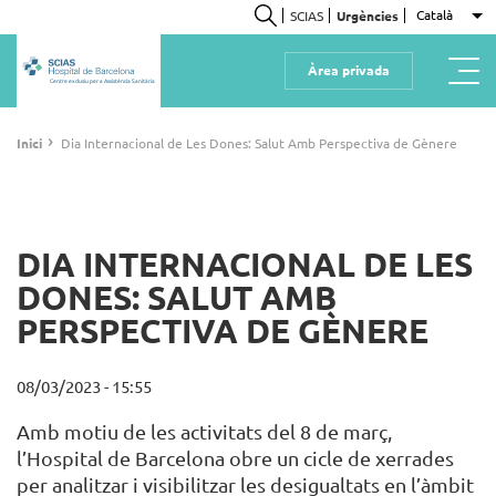
Vés
Català
SCIAS
Urgències
Ll
al
Cerca
contingut
Àrea privada
Centre exclusiu per a Assistència Sanitària
Fil
›
Inici
Dia Internacional de Les Dones: Salut Amb Perspectiva de Gènere
d'ariadna
DIA INTERNACIONAL DE LES
DONES: SALUT AMB
PERSPECTIVA DE GÈNERE
08/03/2023 - 15:55
Amb motiu de les activitats del 8 de març,
l’Hospital de Barcelona obre un cicle de xerrades
per analitzar i visibilitzar les desigualtats en l’àmbit