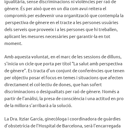
igualitària, sense discriminacions ni violències per raó de
gènere. És per això que en un dia com avui reitera el
compromís per esdevenir una organització que contempla la
perspectiva de gènere en el tracte a les persones usuàries
dels serveis que proveeix i a les persones que hi treballen,
aplicant les mesures necessàries per garantir-la en tot
moment.
Amb aquesta voluntat, en el marc de les sessions de dilluns,
s’inicia un cicle que porta per títol “La salut amb perspectiva
de gènere”. Es tracta d’un conjunt de conferències que tenen
per objectiu posar el focus en temes i situacions que afecten
directament el col·lectiu de dones, que han sofert
discriminacions o desigualtats per raó de gènere. Només a
partir de l’anàlisi, la presa de consciència i una actitud en pro
de la millora s’arribarà a la solució.
La Dra. Itziar García, ginecòloga i coordinadora de guàrdies
d’obstetrícia de l’Hospital de Barcelona, serà l’encarregada